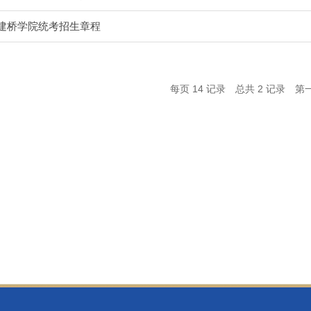
海建桥学院统考招生章程
每页
14
记录
总共
2
记录
第